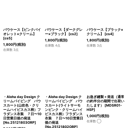
パウケース【ピンクバイ
パウケース【ダークグレ
パウケース【ブラック×
オレット×クリーム】
ー×ブラック】
[
cs2
]
クリーム】
[
cs4
]
[
cs5
]
1,800
円
(税別)
1,800
円
(税別)
1,800
円
(税別)
在庫数 4点
在庫数 3点
在庫数 3点
・Aloha day Design ク
・Aloha day Design ク
お急ぎ縫製＋発送（通常
リームパイピング パウ
リームパイピング パウ
の約半分の期間で出荷い
スカート(山吹色・クリ
スカート(ライトサーモ
たします）
[
MDSR01-
ームハイビスカス柄）フ
ンピンク・クリームハイ
HSP
]
ラダンス衣装 ７日〜10
ビスカス柄）フラダンス
1,000
円
(税別)
日営業日後の発送
衣装 ７日〜10日営業日
在庫数 ◯
[
No.25121803ORP
]
後の発送
[
No.25121802ORP
]