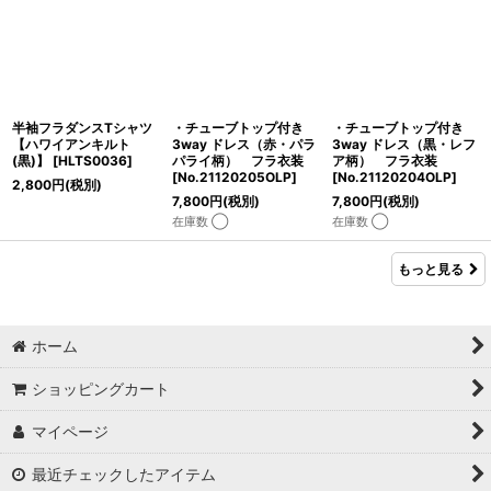
半袖フラダンスTシャツ
・チューブトップ付き
・チューブトップ付き
【ハワイアンキルト
3way ドレス（赤・パラ
3way ドレス（黒・レフ
(黒)】
[
HLTS0036
]
パライ柄） フラ衣装
ア柄） フラ衣装
[
No.21120205OLP
]
[
No.21120204OLP
]
2,800
円
(税別)
7,800
円
(税別)
7,800
円
(税別)
在庫数 ◯
在庫数 ◯
もっと見る
ホーム
ショッピングカート
マイページ
最近チェックしたアイテム