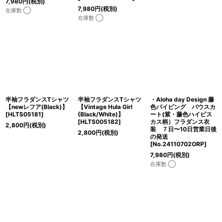
7,980
円
(税別)
7,980
円
(税別)
在庫数 ◯
在庫数 ◯
半袖フラダンスTシャツ
半袖フラダンスTシャツ
・Aloha day Design 藤
【newレフア(Black)】
【Vintage Hula Girl
色パイピング パウスカ
[
HLTS05181
]
(Black/White)】
ート(紫・藤色ハイビス
[
HLTS005182
]
カス柄）フラダンス衣
2,800
円
(税別)
装 ７日〜10日営業日後
2,800
円
(税別)
の発送
[
No.24110702ORP
]
7,980
円
(税別)
在庫数 ◯