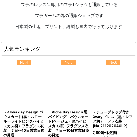
フラのレッスン専用のフラTシャツも通販している
フラガールの為の通販ショップです
日本製の生地、プリント、縫製も国内で行っております
人気ランキング
No.4
No.5
No.6
・Aloha day Design パ
・Aloha day Design 黒
・チューブトップ付き
ウスカート(黒・スモー
パイピング パウスカー
3way ドレス（黒・レフ
キーライトピンクハイビ
ト(ベージュ・黒ハイビ
ア柄） フラ衣装
スカス柄）フラダンス衣
スカス柄）フラダンス衣
[
No.21120204OLP
]
装 ７日〜10日営業日後
装 ７日〜10日営業日後
7,800
円
(税別)
の発送
の発送