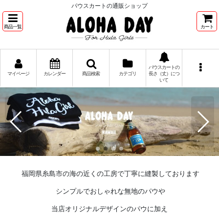
パウスカートの通販ショップ
商品一覧
カート
パウスカートの
マイページ
カレンダー
商品検索
カテゴリ
長さ（丈）につ
いて
福岡県糸島市の海の近くの工房で丁寧に縫製しております
シンプルでおしゃれな無地のパウや
当店オリジナルデザインのパウに加え