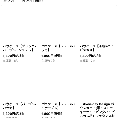
パウケース【ブラック×
パウケース【レッド×パ
パウケース【茶色×ハイ
パープルモンステラ】
ラカ】
ビスカス】
1,800
円
(税別)
1,800
円
(税別)
1,800
円
(税別)
在庫数 11点
在庫数 7点
在庫数 10点
パウケース【パープル×
パウケース【レッド×パ
・Aloha day Design パ
パラカ】
イナップル】
ウスカート(黒・スモー
キーライトピンクハイビ
1,800
円
(税別)
1,800
円
(税別)
スカス柄）フラダンス衣