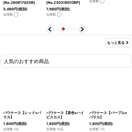
在庫数 ◯
[
No.26061702OR
]
[
No.23031901ORP
]
5,480
円
(税別)
7,980
円
(税別)
在庫数 ◯
在庫数 ◯
もっと見る
人気のおすすめ商品
パウケース【レッド×パ
パウケース【茶色×ハイ
パウケース【パープル×
ラカ】
ビスカス】
パラカ】
1,800
円
(税別)
1,800
円
(税別)
1,800
円
(税別)
在庫数 7点
在庫数 10点
在庫数 7点