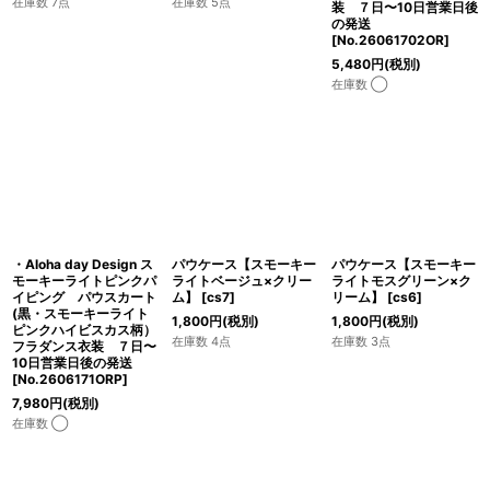
在庫数 7点
在庫数 5点
装 ７日〜10日営業日後
の発送
[
No.26061702OR
]
5,480
円
(税別)
在庫数 ◯
・Aloha day Design ス
パウケース【スモーキー
パウケース【スモーキー
モーキーライトピンクパ
ライトベージュ×クリー
ライトモスグリーン×ク
イピング パウスカート
ム】
[
cs7
]
リーム】
[
cs6
]
(黒・スモーキーライト
1,800
円
(税別)
1,800
円
(税別)
ピンクハイビスカス柄）
在庫数 4点
在庫数 3点
フラダンス衣装 ７日〜
10日営業日後の発送
[
No.2606171ORP
]
7,980
円
(税別)
在庫数 ◯